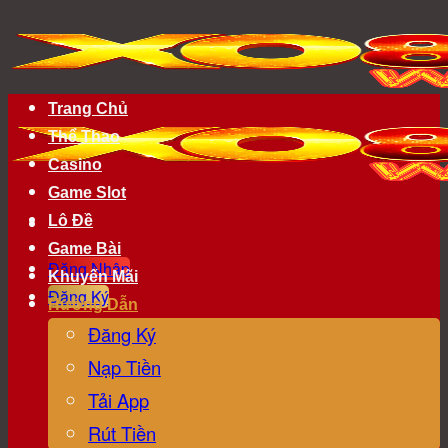
Chuyển
đến
nội
dung
Trang Chủ
Thể Thao
Casino
Game Slot
Lô Đề
Game Bài
Đăng Nhập
Khuyến Mãi
Đăng Ký
Hướng Dẫn
Đăng Ký
Nạp Tiền
Tải App
Rút Tiền