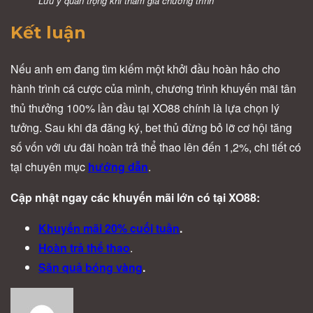
Lưu ý quan trọng khi tham gia chương trình
Kết luận
Nếu anh em đang tìm kiếm một khởi đầu hoàn hảo cho
hành trình cá cược của mình, chương trình khuyến mãi tân
thủ thưởng 100%
lần đầu tại XO88 chính là lựa chọn lý
tưởng. Sau khi đã đăng ký, bet thủ đừng bỏ lỡ cơ hội tăng
số vốn với ưu đãi hoàn trả thể thao lên đến 1,2%, chi tiết có
tại chuyên mục
hướng dẫn
.
Cập nhật ngay các khuyến mãi lớn có tại XO88:
Khuyến mãi 20% cuối tuần
.
Hoàn trả thể thao
.
Săn quả bóng vàng
.