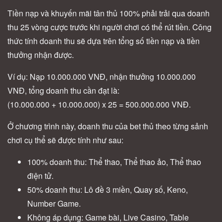
Tiền nạp và khuyến mãi tân thủ 100% phải trải qua doanh
thu 25 vòng cược trước khi người chơi có thể rút tiền. Công
thức tính doanh thu sẽ dựa trên tổng số tiền nạp và tiền
thưởng nhận được.
Ví dụ: Nạp 10.000.000 VNĐ, nhận thưởng 10.000.000
VNĐ, tổng doanh thu cần đạt là:
(10.000.000 + 10.000.000) x 25 = 500.000.000 VNĐ.
Ở chương trình này, doanh thu của bet thủ theo từng sảnh
chơi cụ thể sẽ được tính như sau:
100% doanh thu: Thể thao, Thể thao ảo, Thể thao
điện tử.
50% doanh thu: Lô đề 3 miền, Quay số, Keno,
Number Game.
Không áp dụng: Game bài, Live Casino, Table