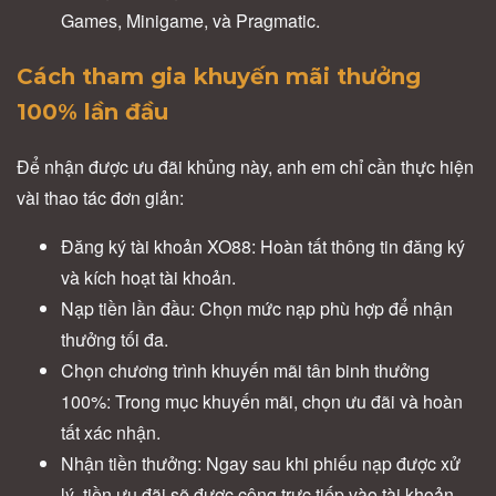
Games, Minigame, và Pragmatic.
Cách tham gia khuyến mãi thưởng
100% lần đầu
Để nhận được ưu đãi khủng này, anh em chỉ cần thực hiện
vài thao tác đơn giản:
Đăng ký tài khoản XO88: Hoàn tất thông tin đăng ký
và kích hoạt tài khoản.
Nạp tiền lần đầu: Chọn mức nạp phù hợp để nhận
thưởng tối đa.
Chọn chương trình khuyến mãi tân binh thưởng
100%: Trong mục khuyến mãi, chọn ưu đãi và hoàn
tất xác nhận.
Nhận tiền thưởng: Ngay sau khi phiếu nạp được xử
lý, tiền ưu đãi sẽ được cộng trực tiếp vào tài khoản