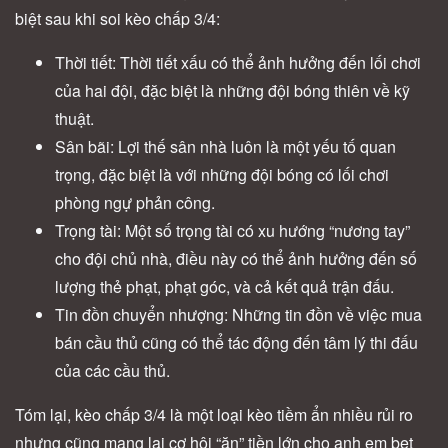
biệt sau khi soi kèo chấp 3/4:
Thời tiết: Thời tiết xấu có thể ảnh hưởng đến lối chơi
của hai đội, đặc biệt là những đội bóng thiên về kỹ
thuật.
Sân bãi: Lợi thế sân nhà luôn là một yếu tố quan
trọng, đặc biệt là với những đội bóng có lối chơi
phòng ngự phản công.
Trọng tài: Một số trọng tài có xu hướng “nương tay”
cho đội chủ nhà, điều này có thể ảnh hưởng đến số
lượng thẻ phạt, phạt góc, và cả kết quả trận đấu.
Tin đồn chuyển nhượng: Những tin đồn về việc mua
bán cầu thủ cũng có thể tác động đến tâm lý thi đấu
của các cầu thủ.
Tóm lại, kèo chấp 3/4 là một loại kèo tiềm ẩn nhiều rủi ro
nhưng cũng mang lại cơ hội “ăn” tiền lớn cho anh em bet