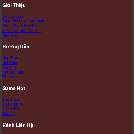
Giới Thiệu
Về chúng tôi
Điều Khoản & Điều Kiên
Chính Sách Bảo Mật
Miễn Trừ Trách Nhiệm
Site Map
Hướng Dẫn
Nạp Tiền
Rút Tiền
Đăng Ký
Khuyến Mãi
Tải app
Game Hot
Thể Thao
Live Casino
Game Bài
Bắn cá
Kênh Liên Hệ