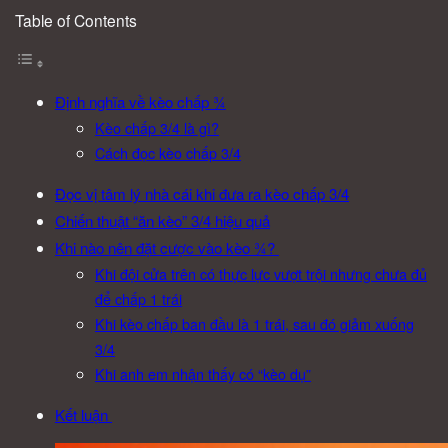
Table of Contents
Định nghĩa về kèo chấp ¾
Kèo chấp 3/4 là gì?
Cách đọc kèo chấp 3/4
Đọc vị tâm lý nhà cái khi đưa ra kèo chấp 3/4
Chiến thuật “ăn kèo” 3/4 hiệu quả
Khi nào nên đặt cược vào kèo ¾?
Khi đội cửa trên có thực lực vượt trội nhưng chưa đủ
để chấp 1 trái
Khi kèo chấp ban đầu là 1 trái, sau đó giảm xuống
3/4
Khi anh em nhận thấy có “kèo dụ”
Kết luận