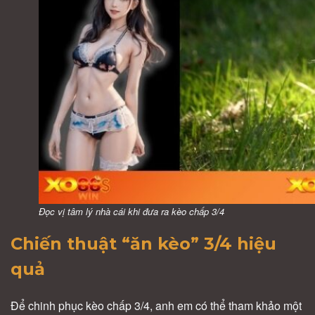
Đọc vị tâm lý nhà cái khi đưa ra kèo chấp 3/4
Chiến thuật “ăn kèo” 3/4 hiệu
quả
Để chinh phục kèo chấp 3/4, anh em có thể tham khảo một