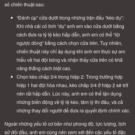
số chiến thuật sau:
“Đánh úp” cửa dưới trong những trận đấu “kèo dụ”:
Khi nhà cái cố tình “dụ” anh em vào cửa dưới bằng
cách đưa ra tỷ lệ kèo hấp dẫn, anh em có thể “lội
ngược dòng” bằng cách chọn cửa trên. Tuy nhiên,
chiến thuật này chỉ áp dụng khi anh em thực sự am
hiểu về hai đội bóng và nhận thấy cửa trên có khả
năng thắng cách biệt cao.
Chọn kèo chấp 3/4 trong hiệp 2: Trong trường hợp
hiệp 1 hai đội hòa nhau, kèo chấp 3/4 ở hiệp 2 sẽ trở
nên rất hấp dẫn. Lúc này, anh em có thể tận dụng
những biến động về tỷ lệ kèo, tâm lý thi đấu, và cả
những thay đổi người để đưa ra quyết định chính xác.
Ngoài những yếu tố cơ bản như phong độ, lực lượng, lịch
sử đối đầu, anh em cũng nên xem xét đến các yếu tố đặc