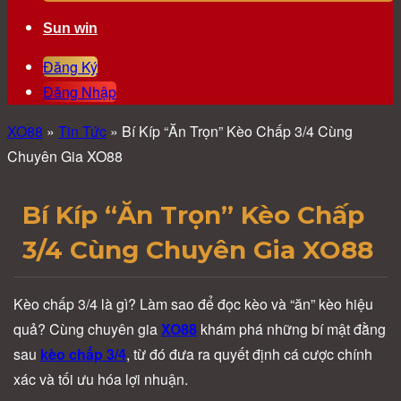
Sun win
Đăng Ký
Đăng Nhập
XO88
»
Tin Tức
»
Bí Kíp “Ăn Trọn” Kèo Chấp 3/4 Cùng
Chuyên Gia XO88
Bí Kíp “Ăn Trọn” Kèo Chấp
3/4 Cùng Chuyên Gia XO88
Kèo chấp 3/4 là gì? Làm sao để đọc kèo và “ăn” kèo hiệu
quả? Cùng chuyên gia
XO88
khám phá những bí mật đằng
sau
kèo chấp 3/4
, từ đó đưa ra quyết định cá cược chính
xác và tối ưu hóa lợi nhuận.