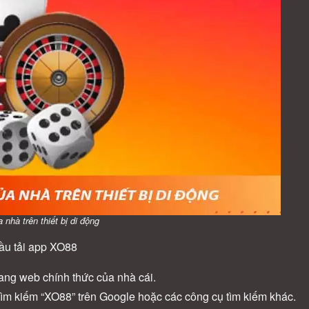
nhà trên thiết bị di động
đầu tải app XO88
trang web chính thức của nhà cái.
tìm kiếm “XO88” trên Google hoặc các công cụ tìm kiếm khác.