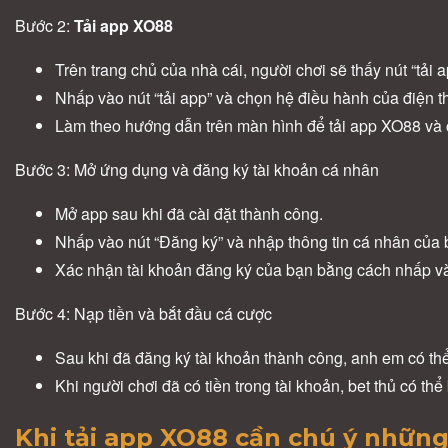
Bước 2:
Tải app XO88
Trên trang chủ của nhà cái, người chơi sẽ thấy nút “tải a
Nhấp vào nút “tải app” và chọn hệ điều hành của điện t
Làm theo hướng dẫn trên màn hình để tải app XO88 và cà
Bước 3: Mở ứng dụng và đăng ký tài khoản cá nhân
Mở app sau khi đã cài đặt thành công.
Nhấp vào nút “Đăng ký” và nhập thông tin cá nhân của b
Xác nhận tài khoản đăng ký của bạn bằng cách nhấp vào
Bước 4: Nạp tiền và bắt đầu cá cược
Sau khi đã đăng ký tài khoản thành công, anh em có th
Khi người chơi đã có tiền trong tài khoản, bet thủ có thể
Khi tải app XO88 cần chú ý những