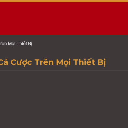
ên Mọi Thiết Bị
Cá Cược Trên Mọi Thiết Bị