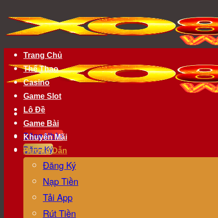
Chuyển
đến
nội
dung
Trang Chủ
Thể Thao
Casino
Game Slot
Lô Đề
Game Bài
Đăng Nhập
Khuyến Mãi
Đăng Ký
Hướng Dẫn
Đăng Ký
Nạp Tiền
Tải App
Rút Tiền