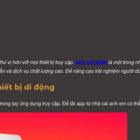
hú vị hơn với mọi thiết bị truy cập.
Nhà cái
XO88
là một trong n
p dẫn và dịch vụ chất lượng cao. Để nâng cao trải nghiệm người 
iết bị di động
ó trong tay ứng dụng truy cập. Để tải app từ nhà cái anh em có t