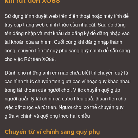
khi rút tiền XO88
Sử dụng trình duyệt web trên điện thoại hoặc máy tính để
truy cập trang web chính thức của nhà cái. Sau đó dùng
tên đăng nhập và mật khẩu đã đăng ký để đăng nhập vào
tài khoản của anh em. Cuối cùng khi đăng nhập thành
công, chuyển tiền từ quỹ phụ sang quỹ chính để sẵn sàng
cho việc Rút tiền XO88.
Dành cho những anh em nào chưa biết thì chuyển quỹ là
các hình thức chuyển tiền giữa các ví hoặc quỹ khác nhau
trong tài khoản của người chơi. Việc chuyển quỹ giúp
người quản lý tài chính cá cược hiệu quả, thuận tiện cho
việc đặt cược và rút tiền. Người chơi có thể chuyển quỹ
giữa ví chính và quỹ phụ theo hai chiều
Chuyển từ ví chính sang quỹ phụ