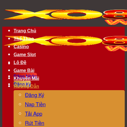
Chuyển
đến
nội
dung
Trang Chủ
Thể Thao
Casino
Game Slot
Lô Đề
Game Bài
Đăng Nhập
Khuyến Mãi
Đăng Ký
Hướng Dẫn
Đăng Ký
Nạp Tiền
Tải App
Rút Tiền