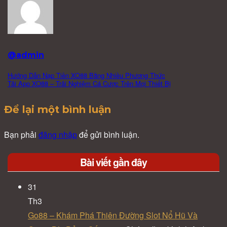
@admin
Hướng Dẫn Nạp Tiền XO88 Bằng Nhiều Phương Thức
Tải App XO88 – Trải Nghiệm Cá Cược Trên Mọi Thiết Bị
Để lại một bình luận
Bạn phải
đăng nhập
để gửi bình luận.
Bài viết gần đây
31
Th3
Go88 – Khám Phá Thiên Đường Slot Nổ Hũ Và