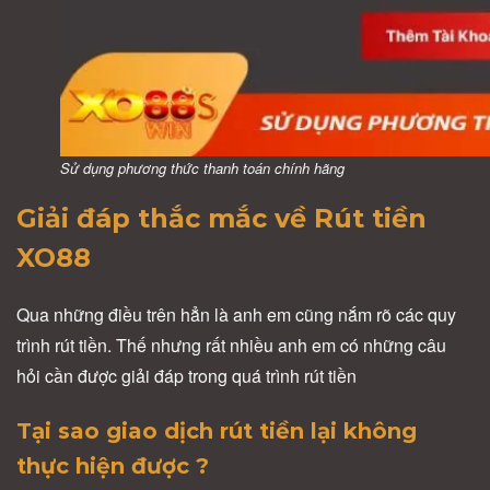
Sử dụng phương thức thanh toán chính hãng
Giải đáp thắc mắc về Rút tiền
XO88
Qua những điều trên hẳn là anh em cũng nắm rõ các quy
trình rút tiền. Thế nhưng rất nhiều anh em có những câu
hỏi cần được giải đáp trong quá trình rút tiền
Tại sao giao dịch rút tiền lại không
thực hiện được ?