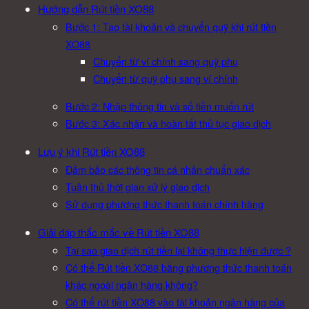
Hướng dẫn Rút tiền XO88
Bước 1: Tạo tài khoản và chuyển quỹ khi rút tiền
XO88
Chuyển từ ví chính sang quỹ phụ
Chuyển từ quỹ phụ sang ví chính
Bước 2: Nhập thông tin và số tiền muốn rút
Bước 3: Xác nhận và hoàn tất thủ tục giao dịch
Lưu ý khi Rút tiền XO88
Đảm bảo các thông tin cá nhân chuẩn xác
Tuân thủ thời gian xử lý giao dịch
Sử dụng phương thức thanh toán chính hãng
Giải đáp thắc mắc về Rút tiền XO88
Tại sao giao dịch rút tiền lại không thực hiện được ?
Có thể Rút tiền XO88 bằng phương thức thanh toán
khác ngoài ngân hàng không?
Có thể rút tiền XO88 vào tài khoản ngân hàng của