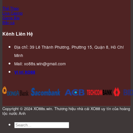
Thể Thao
Live Casino
Game Bài
Bắn cá
Kênh Liên Hệ
Địa chỉ: 39 Lê Thành Phương, Phường 15, Quận 8, Hồ Chí
Minh
Mail:
xo88s.win@gmail.com
Vị trí XO88
Copyright © 2024 XO88s.win. Thương hiệu nhà cái XO88 uy tín của hoàng
tộc nước Anh