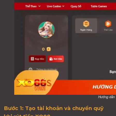
Hướng dẫn 
Bước 1: Tạo tài khoản và chuyển quỹ