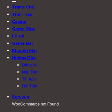
Trang Chủ
Thể Thao
Casino
Game Slot
Lô Đề
Game Bài
Khuyến Mãi
Hướng Dẫn
Đăng Ký
Nạp Tiền
Tải App
Rút Tiền
Sun win
WooCommerce not Found