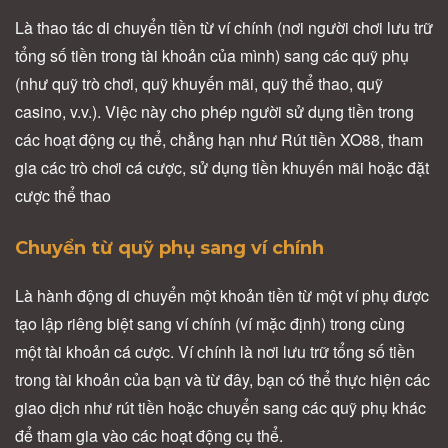
Là thao tác di chuyển tiền từ ví chính (nơi người chơi lưu trữ
tổng số tiền trong tài khoản của mình) sang các quỹ phụ
(như quỹ trò chơi, quỹ khuyến mãi, quỹ thể thao, quỹ
casino, v.v.). Việc này cho phép người sử dụng tiền trong
các hoạt động cụ thể, chẳng hạn như Rút tiền XO88, tham
gia các trò chơi cá cược, sử dụng tiền khuyến mãi hoặc đặt
cược thể thao
Chuyển từ quỹ phụ sang ví chính
Là hành động di chuyển một khoản tiền từ một ví phụ được
tạo lập riêng biệt sang ví chính (ví mặc định) trong cùng
một tài khoản cá cược. Ví chính là nơi lưu trữ tổng số tiền
trong tài khoản của bạn và từ đây, bạn có thể thực hiện các
giao dịch như rút tiền hoặc chuyển sang các quỹ phụ khác
để tham gia vào các hoạt động cụ thể.