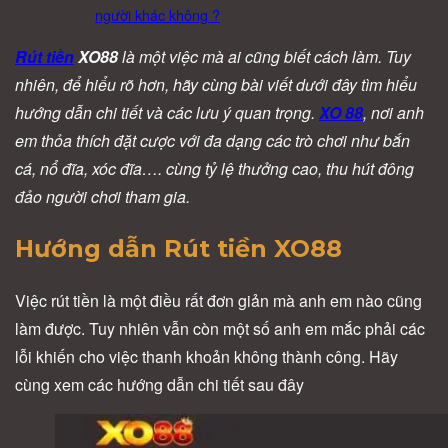
người khác không ?
Rút tiền
XO88
là một việc mà ai cũng biết cách làm. Tuy
nhiên, để hiểu rõ hơn, hãy cùng bài viết dưới đây tìm hiểu
hướng dẫn chi tiết và các lưu ý quan trọng.
XO 88
, nơi anh
em thỏa thích đặt cược với đa dạng các trò chơi như bắn
cá, nổ đĩa, xóc đĩa…. cùng tỷ lệ thưởng cao, thu hút đông
đảo người chơi tham gia.
Hướng dẫn Rút tiền XO88
Việc rút tiền là một điều rất đơn giản mà anh em nào cũng
làm được. Tuy nhiên vẫn còn một số anh em mắc phải các
lỗi khiến cho việc thanh khoản không thành công. Hãy
cùng xem các hướng dẫn chi tiết sau đây