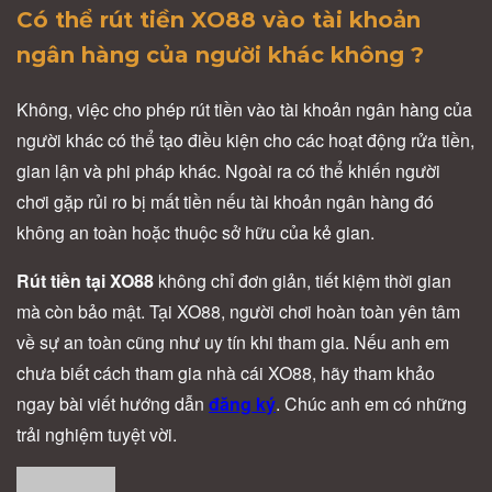
Có thể rút tiền XO88 vào tài khoản
ngân hàng của người khác không ?
Không, việc cho phép rút tiền vào tài khoản ngân hàng của
người khác có thể tạo điều kiện cho các hoạt động rửa tiền,
gian lận và phi pháp khác. Ngoài ra có thể khiến người
chơi gặp rủi ro bị mất tiền nếu tài khoản ngân hàng đó
không an toàn hoặc thuộc sở hữu của kẻ gian.
Rút tiền tại XO88
không chỉ đơn giản, tiết kiệm thời gian
mà còn bảo mật. Tại XO88, người chơi hoàn toàn yên tâm
về sự an toàn cũng như uy tín khi tham gia. Nếu anh em
chưa biết cách tham gia nhà cái XO88, hãy tham khảo
ngay bài viết hướng dẫn
đăng ký
. Chúc anh em có những
trải nghiệm tuyệt vời.