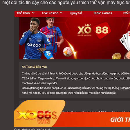
một đối tác tin cậy cho các người yêu thích thử vận may trực t
Giới thiệu về chúng tôi