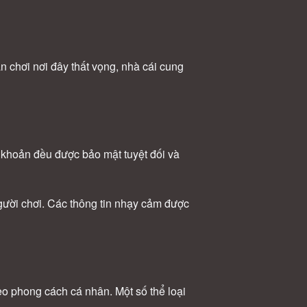
n chơi nơi đây thất vọng, nhà cái cung
ài khoản đều được bảo mật tuyệt đối và
người chơi. Các thông tin nhạy cảm được
eo phong cách cá nhân. Một số thể loại