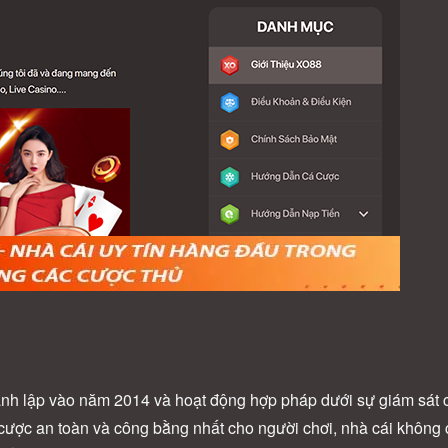
thành lập vào năm 2014 và hoạt động hợp pháp dưới sự giám sát
ợc an toàn và công bằng nhất cho người chơi, nhà cái không chỉ