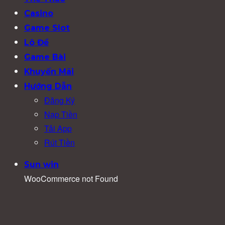
Casino
Game Slot
Lô Đề
Game Bài
Khuyến Mãi
Hướng Dẫn
Đăng Ký
Nạp Tiền
Tải App
Rút Tiền
Sun win
WooCommerce not Found