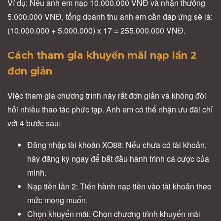
Ví dụ: Nếu anh em nạp 10.000.000 VNĐ và nhận thưởng
5.000.000 VNĐ, tổng doanh thu anh em cần đáp ứng sẽ là:
(10.000.000 + 5.000.000) x 17 = 255.000.000 VNĐ.
Cách tham gia khuyến mãi nạp lần 2
đơn giản
Việc tham gia chương trình này rất đơn giản và không đòi
hỏi nhiều thao tác phức tạp. Anh em có thể nhận ưu đãi chỉ
với 4 bước sau:
Đăng nhập tài khoản XO88: Nếu chưa có tài khoản,
hãy đăng ký ngay để bắt đầu hành trình cá cược của
mình.
Nạp tiền lần 2: Tiến hành nạp tiền vào tài khoản theo
mức mong muốn.
Chọn khuyến mãi: Chọn chương trình khuyến mãi