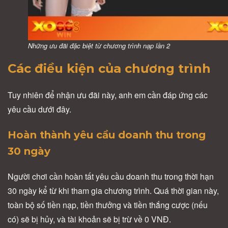
Những ưu đãi đặc biệt từ chương trình nạp lần 2
Các điều kiện của chương trình
Tuy nhiên để nhận ưu đãi này, anh em cần đáp ứng các
yêu cầu dưới đây.
Hoàn thành yêu cầu doanh thu trong
30 ngày
Người chơi cần hoàn tất yêu cầu doanh thu trong thời hạn
30 ngày kể từ khi tham gia chương trình. Quá thời gian này,
toàn bộ số tiền nạp, tiền thưởng và tiền thắng cược (nếu
có) sẽ bị hủy, và tài khoản sẽ bị trừ về 0 VNĐ.