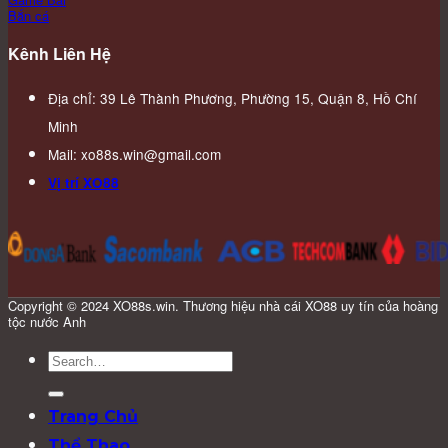
Bắn cá
Kênh Liên Hệ
Địa chỉ: 39 Lê Thành Phương, Phường 15, Quận 8, Hồ Chí
Minh
Mail:
xo88s.win@gmail.com
Vị trí XO88
Copyright © 2024 XO88s.win. Thương hiệu nhà cái XO88 uy tín của hoàng
tộc nước Anh
Trang Chủ
Thể Thao