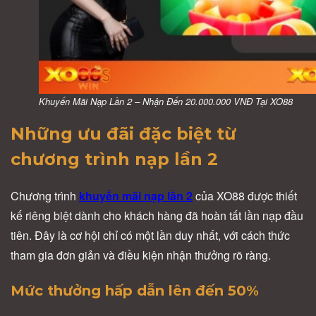
Khuyến Mãi Nạp Lần 2 – Nhận Đến 20.000.000 VNĐ Tại XO88
Những ưu đãi đặc biệt từ
chương trình nạp lần 2
Chương trình
khuyến mãi nạp lần 2
của XO88 được thiết
kế riêng biệt dành cho khách hàng đã hoàn tất lần nạp đầu
tiên. Đây là cơ hội chỉ có một lần duy nhất, với cách thức
tham gia đơn giản và điều kiện nhận thưởng rõ ràng.
Mức thưởng hấp dẫn lên đến 50%