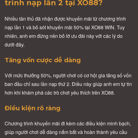
trình nạp lần 2 tại XO88?
Nhiều tân thủ đã nhận được khuyến mãi từ chương trình
nạp lần 1 và bỏ sót khuyến mãi 50% tại XO88 WIN. Tuy
nhiên, anh em đừng nên bỏ lỡ ưu đãi này với các lý do
dưới đây.
Tăng vốn cược dễ dàng
Với mức thưởng 50%, người chơi có cơ hội gia tăng số vốn
ban đầu chỉ sau lần nạp thứ 2. Điều này giúp anh em tự tin
hơn khi khám phá các trò chơi yêu thích trên XO88.
Điều kiện rõ ràng
Chương trình khuyến mãi đi kèm các điều kiện minh bạch,
giúp người chơi dễ dàng nắm bắt và hoàn thành yêu cầu