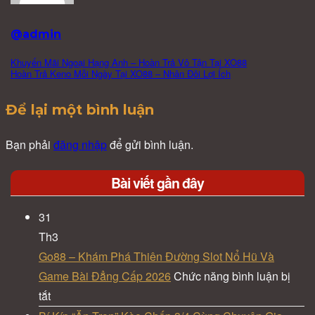
@admin
Khuyến Mãi Ngoại Hạng Anh – Hoàn Trả Vô Tận Tại XO88
Hoàn Trả Keno Mỗi Ngày Tại XO88 – Nhân Đôi Lợi Ích
Để lại một bình luận
Bạn phải
đăng nhập
để gửi bình luận.
Bài viết gần đây
31
Th3
Go88 – Khám Phá Thiên Đường Slot Nổ Hũ Và
Game Bài Đẳng Cấp 2026
Chức năng bình luận bị
ở
tắt
Go88