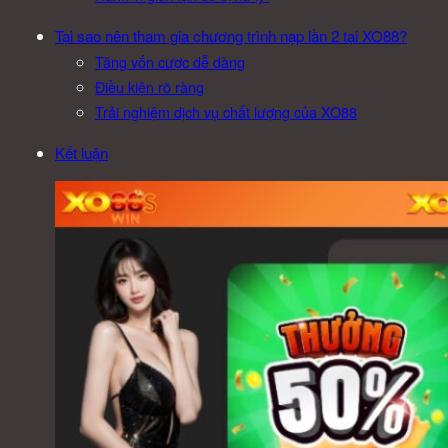
Tại sao nên tham gia chương trình nạp lần 2 tại XO88?
Tăng vốn cược dễ dàng
Điều kiện rõ ràng
Trải nghiệm dịch vụ chất lượng của XO88
Kết luận